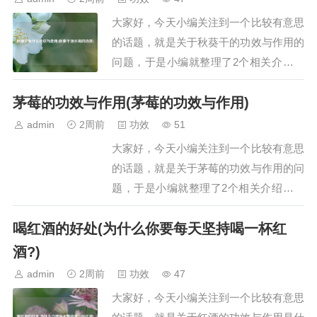
的功效如下：1. 清热润燥银耳与燕窝作为
大家好，今天小编关注到一个比较有意思
滋补品，…
的话题，就是关于秋葵干的功效与作用的
问题，于是小编就整理了2个相关介绍秋
葵干的功效与作用的解答，让我们一起看
茅莓的功效与作用(茅莓的功效与作用)
看吧。文章目录：秋葵干有什么功效与作
用秋葵干泡水喝的功效一、秋葵干有什么
admin
2周前
功效
51
功效与作用秋葵干具有提供营养、补钙强
大家好，今天小编关注到一个比较有意思
身、平衡血糖、润肠通便等功效与作用，
的话题，就是关于茅莓的功效与作用的问
具体如下：提…
题，于是小编就整理了2个相关介绍茅莓
的功效与作用的解答，让我们一起看看
喝红酒的好处(为什么你要每天坚持喝一杯红
吧。文章目录：茅莓的功效与作用茅莓的
功效与作用一、茅莓的功效与作用茅莓的
酒?)
功效与作用主要有以下几点：1. 清热解
admin
2周前
功效
47
毒：茅莓就像一位清凉的守护者，…
大家好，今天小编关注到一个比较有意思