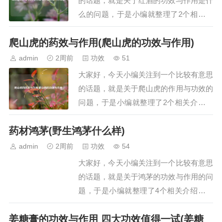
的话题，就是关于红酒的功效与作用是什
么的问题，于是小编就整理了2个相关介
绍红酒的功效与作用是什么的解答，让我
爬山虎的药效与作用(爬山虎的功效与作用)
们一起看看吧。文章目录：喝红酒的好处
为什么你要每天坚持喝一杯红酒?一、喝
admin
2周前
功效
51
红酒的好处喝红酒的好处主要包括补充营
大家好，今天小编关注到一个比较有意思
养、产生保健效果、美容养颜以及促进睡
的话题，就是关于爬山虎的作用与功效的
眠，具体如下…
问题，于是小编就整理了2个相关介绍爬
山虎的作用与功效的解答，让我们一起看
药材鸿茅(野生鸿茅什么样)
看吧。文章目录：爬山虎的药效与作用爬
山虎的功效与作用一、爬山虎的药效与作
admin
2周前
功效
54
用爬山虎具有祛风通络、活血解毒的药
大家好，今天小编关注到一个比较有意思
效，可治疗风湿关节痛，外用可治疗跌打
的话题，就是关于鸿茅的功效与作用的问
损伤、痈疖肿毒…
题，于是小编就整理了4个相关介绍鸿茅
的功效与作用的解答，让我们一起看看
姜糖膏的功效与作用 四大功效值得一试(姜糖
吧。文章目录：药材鸿茅野生鸿茅什么样