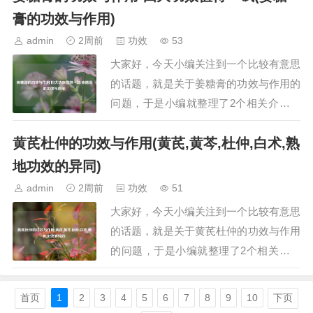
鸿茅植物长的什么样看看图片野生鸿茅什
膏的功效与作用)
么样一、药材鸿茅药材鸿茅，又称大青，
admin
2周前
功效
53
是一种常见的中药材。其为禾本科鸭儿叶
大家好，今天小编关注到一个比较有意思
属植物鸿茅（学…
的话题，就是关于姜糖膏的功效与作用的
问题，于是小编就整理了2个相关介绍姜
糖膏的功效与作用的解答，让我们一起看
黄芪杜仲的功效与作用(黄芪,黄芩,杜仲,白术,熟
看吧。文章目录：姜糖膏的功效与作用
四大功效值得一试姜糖膏的功效与作用
地功效的异同)
一、姜糖膏的功效与作用 四大功效值得
admin
2周前
功效
51
一试姜糖膏是一种集药用与保健价值于一
大家好，今天小编关注到一个比较有意思
体的营养品，…
的话题，就是关于黄芪杜仲的功效与作用
的问题，于是小编就整理了2个相关介绍
黄芪杜仲的功效与作用的解答，让我们一
起看看吧。文章目录：黄芪杜仲的功效与
首页
1
2
3
4
5
6
7
8
9
10
下页
作用黄芪,黄芩,杜仲,白术,熟地功效的异同