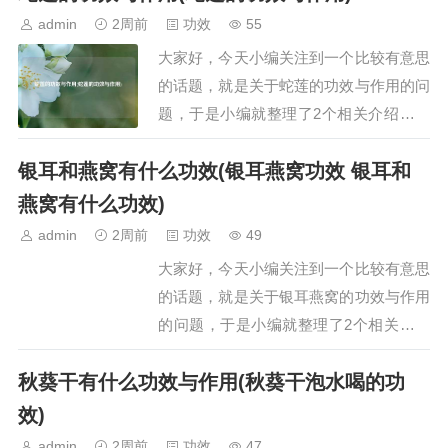
胡舒肝散的功效与作用是什么一、舒肝散
admin
2周前
功效
55
的功效与作用舒肝散具有舒肝理气、散郁
大家好，今天小编关注到一个比较有意思
调经的功效，主要用于治疗肝气不舒及肝
的话题，就是关于蛇莲的功效与作用的问
郁气滞引发的…
题，于是小编就整理了2个相关介绍蛇莲
的功效与作用的解答，让我们一起看看
银耳和燕窝有什么功效(银耳燕窝功效 银耳和
吧。文章目录：蛇莲的功效与作用蛇莲的
功效与作用一、蛇莲的功效与作用蛇莲的
燕窝有什么功效)
功效与作用主要有以下三方面：一、增强
admin
2周前
功效
49
抗病毒能力，预防病毒性疾病蛇莲含有多
大家好，今天小编关注到一个比较有意思
种生物活性成分…
的话题，就是关于银耳燕窝的功效与作用
的问题，于是小编就整理了2个相关介绍
银耳燕窝的功效与作用的解答，让我们一
秋葵干有什么功效与作用(秋葵干泡水喝的功
起看看吧。文章目录：银耳和燕窝有什么
功效银耳燕窝功效 银耳和燕窝有什么功
效)
效一、银耳和燕窝有什么功效银耳和燕窝
admin
2周前
功效
47