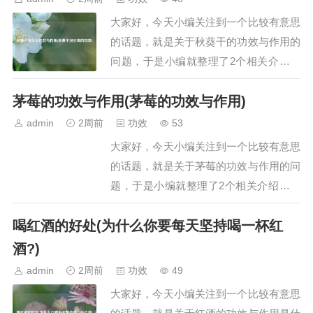
的功效如下：1. 清热润燥银耳与燕窝作为
大家好，今天小编关注到一个比较有意思
滋补品，…
的话题，就是关于秋葵干的功效与作用的
问题，于是小编就整理了2个相关介绍秋
葵干的功效与作用的解答，让我们一起看
茅莓的功效与作用(茅莓的功效与作用)
看吧。文章目录：秋葵干有什么功效与作
用秋葵干泡水喝的功效一、秋葵干有什么
admin
2周前
功效
53
功效与作用秋葵干具有提供营养、补钙强
大家好，今天小编关注到一个比较有意思
身、平衡血糖、润肠通便等功效与作用，
的话题，就是关于茅莓的功效与作用的问
具体如下：提…
题，于是小编就整理了2个相关介绍茅莓
的功效与作用的解答，让我们一起看看
喝红酒的好处(为什么你要每天坚持喝一杯红
吧。文章目录：茅莓的功效与作用茅莓的
功效与作用一、茅莓的功效与作用茅莓的
酒?)
功效与作用主要有以下几点：1. 清热解
admin
2周前
功效
49
毒：茅莓就像一位清凉的守护者，…
大家好，今天小编关注到一个比较有意思