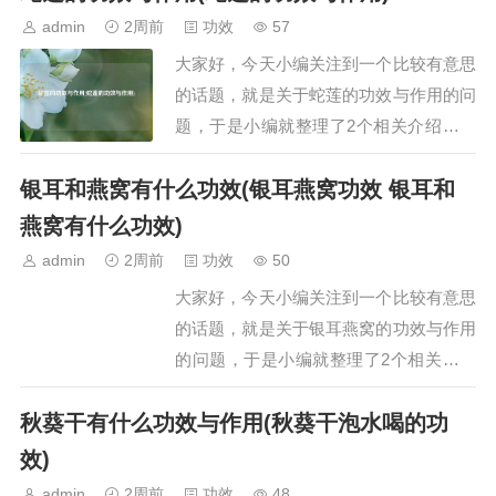
胡舒肝散的功效与作用是什么一、舒肝散
admin
2周前
功效
57
的功效与作用舒肝散具有舒肝理气、散郁
大家好，今天小编关注到一个比较有意思
调经的功效，主要用于治疗肝气不舒及肝
的话题，就是关于蛇莲的功效与作用的问
郁气滞引发的…
题，于是小编就整理了2个相关介绍蛇莲
的功效与作用的解答，让我们一起看看
银耳和燕窝有什么功效(银耳燕窝功效 银耳和
吧。文章目录：蛇莲的功效与作用蛇莲的
功效与作用一、蛇莲的功效与作用蛇莲的
燕窝有什么功效)
功效与作用主要有以下三方面：一、增强
admin
2周前
功效
50
抗病毒能力，预防病毒性疾病蛇莲含有多
大家好，今天小编关注到一个比较有意思
种生物活性成分…
的话题，就是关于银耳燕窝的功效与作用
的问题，于是小编就整理了2个相关介绍
银耳燕窝的功效与作用的解答，让我们一
秋葵干有什么功效与作用(秋葵干泡水喝的功
起看看吧。文章目录：银耳和燕窝有什么
功效银耳燕窝功效 银耳和燕窝有什么功
效)
效一、银耳和燕窝有什么功效银耳和燕窝
admin
2周前
功效
48