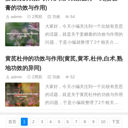
鸿茅植物长的什么样看看图片野生鸿茅什
膏的功效与作用)
么样一、药材鸿茅药材鸿茅，又称大青，
admin
2周前
功效
54
是一种常见的中药材。其为禾本科鸭儿叶
大家好，今天小编关注到一个比较有意思
属植物鸿茅（学…
的话题，就是关于姜糖膏的功效与作用的
问题，于是小编就整理了2个相关介绍姜
糖膏的功效与作用的解答，让我们一起看
黄芪杜仲的功效与作用(黄芪,黄芩,杜仲,白术,熟
看吧。文章目录：姜糖膏的功效与作用
四大功效值得一试姜糖膏的功效与作用
地功效的异同)
一、姜糖膏的功效与作用 四大功效值得
admin
2周前
功效
52
一试姜糖膏是一种集药用与保健价值于一
大家好，今天小编关注到一个比较有意思
体的营养品，…
的话题，就是关于黄芪杜仲的功效与作用
的问题，于是小编就整理了2个相关介绍
黄芪杜仲的功效与作用的解答，让我们一
起看看吧。文章目录：黄芪杜仲的功效与
首页
1
2
3
4
5
6
7
8
9
10
下页
作用黄芪,黄芩,杜仲,白术,熟地功效的异同