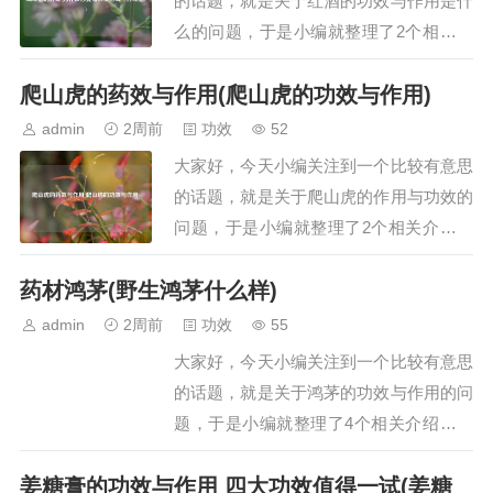
的话题，就是关于红酒的功效与作用是什
么的问题，于是小编就整理了2个相关介
绍红酒的功效与作用是什么的解答，让我
爬山虎的药效与作用(爬山虎的功效与作用)
们一起看看吧。文章目录：喝红酒的好处
为什么你要每天坚持喝一杯红酒?一、喝
admin
2周前
功效
52
红酒的好处喝红酒的好处主要包括补充营
大家好，今天小编关注到一个比较有意思
养、产生保健效果、美容养颜以及促进睡
的话题，就是关于爬山虎的作用与功效的
眠，具体如下…
问题，于是小编就整理了2个相关介绍爬
山虎的作用与功效的解答，让我们一起看
药材鸿茅(野生鸿茅什么样)
看吧。文章目录：爬山虎的药效与作用爬
山虎的功效与作用一、爬山虎的药效与作
admin
2周前
功效
55
用爬山虎具有祛风通络、活血解毒的药
大家好，今天小编关注到一个比较有意思
效，可治疗风湿关节痛，外用可治疗跌打
的话题，就是关于鸿茅的功效与作用的问
损伤、痈疖肿毒…
题，于是小编就整理了4个相关介绍鸿茅
的功效与作用的解答，让我们一起看看
姜糖膏的功效与作用 四大功效值得一试(姜糖
吧。文章目录：药材鸿茅野生鸿茅什么样