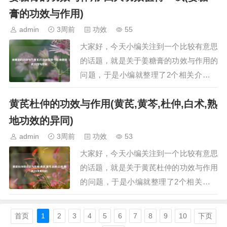
鸿茅植物长的什么样看看图片野生鸿茅什
膏的功效与作用)
么样一、药材鸿茅药材鸿茅，又称大青，
admin
3周前
功效
55
是一种常见的中药材。其为禾本科鸭儿叶
大家好，今天小编关注到一个比较有意思
属植物鸿茅（学…
的话题，就是关于姜糖膏的功效与作用的
问题，于是小编就整理了2个相关介绍姜
糖膏的功效与作用的解答，让我们一起看
黄芪杜仲的功效与作用(黄芪,黄芩,杜仲,白术,熟
看吧。文章目录：姜糖膏的功效与作用
四大功效值得一试姜糖膏的功效与作用
地功效的异同)
一、姜糖膏的功效与作用 四大功效值得
admin
3周前
功效
53
一试姜糖膏是一种集药用与保健价值于一
大家好，今天小编关注到一个比较有意思
体的营养品，…
的话题，就是关于黄芪杜仲的功效与作用
的问题，于是小编就整理了2个相关介绍
黄芪杜仲的功效与作用的解答，让我们一
起看看吧。文章目录：黄芪杜仲的功效与
首页
1
2
3
4
5
6
7
8
9
10
下页
作用黄芪,黄芩,杜仲,白术,熟地功效的异同