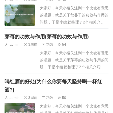
的功效如下：1. 清热润燥银耳与燕窝作为
大家好，今天小编关注到一个比较有意思
滋补品，…
的话题，就是关于秋葵干的功效与作用的
问题，于是小编就整理了2个相关介绍秋
葵干的功效与作用的解答，让我们一起看
茅莓的功效与作用(茅莓的功效与作用)
看吧。文章目录：秋葵干有什么功效与作
用秋葵干泡水喝的功效一、秋葵干有什么
admin
3周前
功效
54
功效与作用秋葵干具有提供营养、补钙强
大家好，今天小编关注到一个比较有意思
身、平衡血糖、润肠通便等功效与作用，
的话题，就是关于茅莓的功效与作用的问
具体如下：提…
题，于是小编就整理了2个相关介绍茅莓
的功效与作用的解答，让我们一起看看
喝红酒的好处(为什么你要每天坚持喝一杯红
吧。文章目录：茅莓的功效与作用茅莓的
功效与作用一、茅莓的功效与作用茅莓的
酒?)
功效与作用主要有以下几点：1. 清热解
admin
3周前
功效
50
毒：茅莓就像一位清凉的守护者，…
大家好，今天小编关注到一个比较有意思