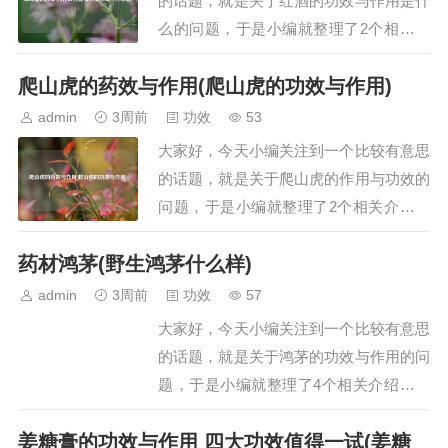
的话题，就是关于红酒的功效与作用是什
么的问题，于是小编就整理了2个相关介
绍红酒的功效与作用是什么的解答，让我
爬山虎的药效与作用(爬山虎的功效与作用)
们一起看看吧。文章目录：喝红酒的好处
为什么你要每天坚持喝一杯红酒?一、喝
admin
3周前
功效
53
红酒的好处喝红酒的好处主要包括补充营
大家好，今天小编关注到一个比较有意思
养、产生保健效果、美容养颜以及促进睡
的话题，就是关于爬山虎的作用与功效的
眠，具体如下…
问题，于是小编就整理了2个相关介绍爬
山虎的作用与功效的解答，让我们一起看
药材鸿茅(野生鸿茅什么样)
看吧。文章目录：爬山虎的药效与作用爬
山虎的功效与作用一、爬山虎的药效与作
admin
3周前
功效
57
用爬山虎具有祛风通络、活血解毒的药
大家好，今天小编关注到一个比较有意思
效，可治疗风湿关节痛，外用可治疗跌打
的话题，就是关于鸿茅的功效与作用的问
损伤、痈疖肿毒…
题，于是小编就整理了4个相关介绍鸿茅
的功效与作用的解答，让我们一起看看
姜糖膏的功效与作用 四大功效值得一试(姜糖
吧。文章目录：药材鸿茅野生鸿茅什么样