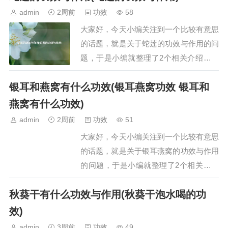
胡舒肝散的功效与作用是什么一、舒肝散
admin
2周前
功效
58
的功效与作用舒肝散具有舒肝理气、散郁
大家好，今天小编关注到一个比较有意思
调经的功效，主要用于治疗肝气不舒及肝
的话题，就是关于蛇莲的功效与作用的问
郁气滞引发的…
题，于是小编就整理了2个相关介绍蛇莲
的功效与作用的解答，让我们一起看看
银耳和燕窝有什么功效(银耳燕窝功效 银耳和
吧。文章目录：蛇莲的功效与作用蛇莲的
功效与作用一、蛇莲的功效与作用蛇莲的
燕窝有什么功效)
功效与作用主要有以下三方面：一、增强
admin
2周前
功效
51
抗病毒能力，预防病毒性疾病蛇莲含有多
大家好，今天小编关注到一个比较有意思
种生物活性成分…
的话题，就是关于银耳燕窝的功效与作用
的问题，于是小编就整理了2个相关介绍
银耳燕窝的功效与作用的解答，让我们一
秋葵干有什么功效与作用(秋葵干泡水喝的功
起看看吧。文章目录：银耳和燕窝有什么
功效银耳燕窝功效 银耳和燕窝有什么功
效)
效一、银耳和燕窝有什么功效银耳和燕窝
admin
3周前
功效
49