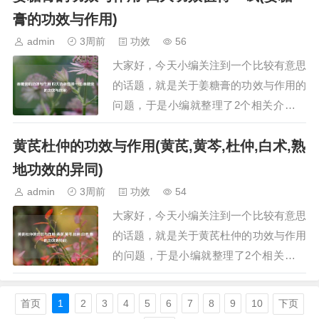
鸿茅植物长的什么样看看图片野生鸿茅什
膏的功效与作用)
么样一、药材鸿茅药材鸿茅，又称大青，
admin
3周前
功效
56
是一种常见的中药材。其为禾本科鸭儿叶
大家好，今天小编关注到一个比较有意思
属植物鸿茅（学…
的话题，就是关于姜糖膏的功效与作用的
问题，于是小编就整理了2个相关介绍姜
糖膏的功效与作用的解答，让我们一起看
黄芪杜仲的功效与作用(黄芪,黄芩,杜仲,白术,熟
看吧。文章目录：姜糖膏的功效与作用
四大功效值得一试姜糖膏的功效与作用
地功效的异同)
一、姜糖膏的功效与作用 四大功效值得
admin
3周前
功效
54
一试姜糖膏是一种集药用与保健价值于一
大家好，今天小编关注到一个比较有意思
体的营养品，…
的话题，就是关于黄芪杜仲的功效与作用
的问题，于是小编就整理了2个相关介绍
黄芪杜仲的功效与作用的解答，让我们一
起看看吧。文章目录：黄芪杜仲的功效与
首页
1
2
3
4
5
6
7
8
9
10
下页
作用黄芪,黄芩,杜仲,白术,熟地功效的异同