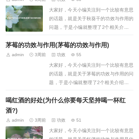
的功效如下：1. 清热润燥银耳与燕窝作为
大家好，今天小编关注到一个比较有意思
滋补品，…
的话题，就是关于秋葵干的功效与作用的
问题，于是小编就整理了2个相关介绍秋
葵干的功效与作用的解答，让我们一起看
茅莓的功效与作用(茅莓的功效与作用)
看吧。文章目录：秋葵干有什么功效与作
用秋葵干泡水喝的功效一、秋葵干有什么
admin
3周前
功效
55
功效与作用秋葵干具有提供营养、补钙强
大家好，今天小编关注到一个比较有意思
身、平衡血糖、润肠通便等功效与作用，
的话题，就是关于茅莓的功效与作用的问
具体如下：提…
题，于是小编就整理了2个相关介绍茅莓
的功效与作用的解答，让我们一起看看
喝红酒的好处(为什么你要每天坚持喝一杯红
吧。文章目录：茅莓的功效与作用茅莓的
功效与作用一、茅莓的功效与作用茅莓的
酒?)
功效与作用主要有以下几点：1. 清热解
admin
3周前
功效
51
毒：茅莓就像一位清凉的守护者，…
大家好，今天小编关注到一个比较有意思