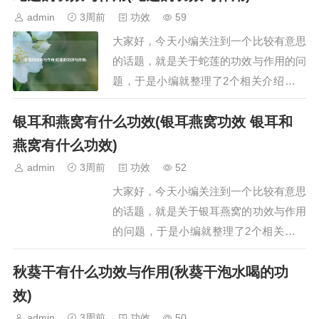
胡舒肝散的功效与作用是什么一、舒肝散
admin
3周前
功效
59
的功效与作用舒肝散具有舒肝理气、散郁
大家好，今天小编关注到一个比较有意思
调经的功效，主要用于治疗肝气不舒及肝
的话题，就是关于蛇莲的功效与作用的问
郁气滞引发的…
题，于是小编就整理了2个相关介绍蛇莲
的功效与作用的解答，让我们一起看看
银耳和燕窝有什么功效(银耳燕窝功效 银耳和
吧。文章目录：蛇莲的功效与作用蛇莲的
功效与作用一、蛇莲的功效与作用蛇莲的
燕窝有什么功效)
功效与作用主要有以下三方面：一、增强
admin
3周前
功效
52
抗病毒能力，预防病毒性疾病蛇莲含有多
大家好，今天小编关注到一个比较有意思
种生物活性成分…
的话题，就是关于银耳燕窝的功效与作用
的问题，于是小编就整理了2个相关介绍
银耳燕窝的功效与作用的解答，让我们一
秋葵干有什么功效与作用(秋葵干泡水喝的功
起看看吧。文章目录：银耳和燕窝有什么
功效银耳燕窝功效 银耳和燕窝有什么功
效)
效一、银耳和燕窝有什么功效银耳和燕窝
admin
3周前
功效
50