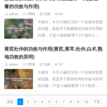
鸿茅植物长的什么样看看图片野生鸿茅什
膏的功效与作用)
么样一、药材鸿茅药材鸿茅，又称大青，
admin
2周前
功效
54
是一种常见的中药材。其为禾本科鸭儿叶
大家好，今天小编关注到一个比较有意思
属植物鸿茅（学…
的话题，就是关于姜糖膏的功效与作用的
问题，于是小编就整理了2个相关介绍姜
糖膏的功效与作用的解答，让我们一起看
黄芪杜仲的功效与作用(黄芪,黄芩,杜仲,白术,熟
看吧。文章目录：姜糖膏的功效与作用
四大功效值得一试姜糖膏的功效与作用
地功效的异同)
一、姜糖膏的功效与作用 四大功效值得
admin
2周前
功效
52
一试姜糖膏是一种集药用与保健价值于一
大家好，今天小编关注到一个比较有意思
体的营养品，…
的话题，就是关于黄芪杜仲的功效与作用
的问题，于是小编就整理了2个相关介绍
黄芪杜仲的功效与作用的解答，让我们一
起看看吧。文章目录：黄芪杜仲的功效与
首页
1
2
3
4
5
6
7
8
9
10
下页
作用黄芪,黄芩,杜仲,白术,熟地功效的异同