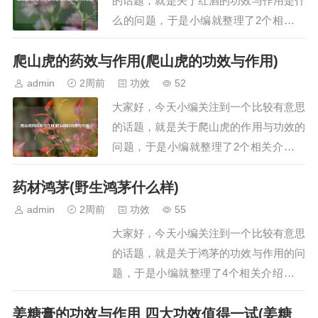
的话题，就是关于红酒的功效与作用是什
么的问题，于是小编就整理了2个相关介
绍红酒的功效与作用是什么的解答，让我
爬山虎的药效与作用(爬山虎的功效与作用)
们一起看看吧。文章目录：喝红酒的好处
为什么你要每天坚持喝一杯红酒?一、喝
admin
2周前
功效
52
红酒的好处喝红酒的好处主要包括补充营
大家好，今天小编关注到一个比较有意思
养、产生保健效果、美容养颜以及促进睡
的话题，就是关于爬山虎的作用与功效的
眠，具体如下…
问题，于是小编就整理了2个相关介绍爬
山虎的作用与功效的解答，让我们一起看
药材鸿茅(野生鸿茅什么样)
看吧。文章目录：爬山虎的药效与作用爬
山虎的功效与作用一、爬山虎的药效与作
admin
2周前
功效
55
用爬山虎具有祛风通络、活血解毒的药
大家好，今天小编关注到一个比较有意思
效，可治疗风湿关节痛，外用可治疗跌打
的话题，就是关于鸿茅的功效与作用的问
损伤、痈疖肿毒…
题，于是小编就整理了4个相关介绍鸿茅
的功效与作用的解答，让我们一起看看
姜糖膏的功效与作用 四大功效值得一试(姜糖
吧。文章目录：药材鸿茅野生鸿茅什么样