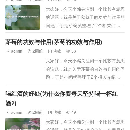
的功效如下：1. 清热润燥银耳与燕窝作为
大家好，今天小编关注到一个比较有意思
滋补品，…
的话题，就是关于秋葵干的功效与作用的
问题，于是小编就整理了2个相关介绍秋
葵干的功效与作用的解答，让我们一起看
茅莓的功效与作用(茅莓的功效与作用)
看吧。文章目录：秋葵干有什么功效与作
用秋葵干泡水喝的功效一、秋葵干有什么
admin
2周前
功效
53
功效与作用秋葵干具有提供营养、补钙强
大家好，今天小编关注到一个比较有意思
身、平衡血糖、润肠通便等功效与作用，
的话题，就是关于茅莓的功效与作用的问
具体如下：提…
题，于是小编就整理了2个相关介绍茅莓
的功效与作用的解答，让我们一起看看
喝红酒的好处(为什么你要每天坚持喝一杯红
吧。文章目录：茅莓的功效与作用茅莓的
功效与作用一、茅莓的功效与作用茅莓的
酒?)
功效与作用主要有以下几点：1. 清热解
admin
2周前
功效
49
毒：茅莓就像一位清凉的守护者，…
大家好，今天小编关注到一个比较有意思