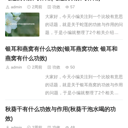
胡舒肝散的功效与作用是什么一、舒肝散
admin
2周前
功效
57
的功效与作用舒肝散具有舒肝理气、散郁
大家好，今天小编关注到一个比较有意思
调经的功效，主要用于治疗肝气不舒及肝
的话题，就是关于蛇莲的功效与作用的问
郁气滞引发的…
题，于是小编就整理了2个相关介绍蛇莲
的功效与作用的解答，让我们一起看看
银耳和燕窝有什么功效(银耳燕窝功效 银耳和
吧。文章目录：蛇莲的功效与作用蛇莲的
功效与作用一、蛇莲的功效与作用蛇莲的
燕窝有什么功效)
功效与作用主要有以下三方面：一、增强
admin
2周前
功效
50
抗病毒能力，预防病毒性疾病蛇莲含有多
大家好，今天小编关注到一个比较有意思
种生物活性成分…
的话题，就是关于银耳燕窝的功效与作用
的问题，于是小编就整理了2个相关介绍
银耳燕窝的功效与作用的解答，让我们一
秋葵干有什么功效与作用(秋葵干泡水喝的功
起看看吧。文章目录：银耳和燕窝有什么
功效银耳燕窝功效 银耳和燕窝有什么功
效)
效一、银耳和燕窝有什么功效银耳和燕窝
admin
2周前
功效
48