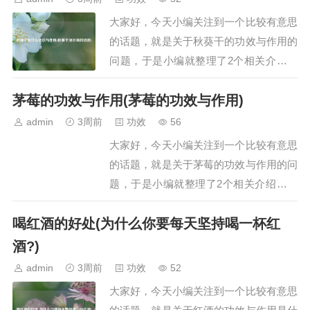
的功效如下：1. 清热润燥银耳与燕窝作为
大家好，今天小编关注到一个比较有意思
滋补品，…
的话题，就是关于秋葵干的功效与作用的
问题，于是小编就整理了2个相关介绍秋
葵干的功效与作用的解答，让我们一起看
茅莓的功效与作用(茅莓的功效与作用)
看吧。文章目录：秋葵干有什么功效与作
用秋葵干泡水喝的功效一、秋葵干有什么
admin
3周前
功效
56
功效与作用秋葵干具有提供营养、补钙强
大家好，今天小编关注到一个比较有意思
身、平衡血糖、润肠通便等功效与作用，
的话题，就是关于茅莓的功效与作用的问
具体如下：提…
题，于是小编就整理了2个相关介绍茅莓
的功效与作用的解答，让我们一起看看
喝红酒的好处(为什么你要每天坚持喝一杯红
吧。文章目录：茅莓的功效与作用茅莓的
功效与作用一、茅莓的功效与作用茅莓的
酒?)
功效与作用主要有以下几点：1. 清热解
admin
3周前
功效
52
毒：茅莓就像一位清凉的守护者，…
大家好，今天小编关注到一个比较有意思