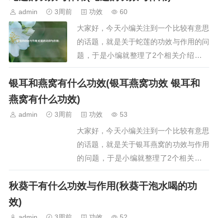
胡舒肝散的功效与作用是什么一、舒肝散
admin
3周前
功效
60
的功效与作用舒肝散具有舒肝理气、散郁
大家好，今天小编关注到一个比较有意思
调经的功效，主要用于治疗肝气不舒及肝
的话题，就是关于蛇莲的功效与作用的问
郁气滞引发的…
题，于是小编就整理了2个相关介绍蛇莲
的功效与作用的解答，让我们一起看看
银耳和燕窝有什么功效(银耳燕窝功效 银耳和
吧。文章目录：蛇莲的功效与作用蛇莲的
功效与作用一、蛇莲的功效与作用蛇莲的
燕窝有什么功效)
功效与作用主要有以下三方面：一、增强
admin
3周前
功效
53
抗病毒能力，预防病毒性疾病蛇莲含有多
大家好，今天小编关注到一个比较有意思
种生物活性成分…
的话题，就是关于银耳燕窝的功效与作用
的问题，于是小编就整理了2个相关介绍
银耳燕窝的功效与作用的解答，让我们一
秋葵干有什么功效与作用(秋葵干泡水喝的功
起看看吧。文章目录：银耳和燕窝有什么
功效银耳燕窝功效 银耳和燕窝有什么功
效)
效一、银耳和燕窝有什么功效银耳和燕窝
admin
3周前
功效
52