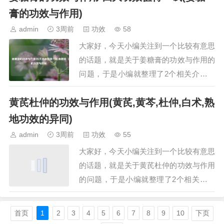
鸿茅植物长的什么样看看图片野生鸿茅什
膏的功效与作用)
么样一、药材鸿茅药材鸿茅，又称大青，
admin
3周前
功效
58
是一种常见的中药材。其为禾本科鸭儿叶
大家好，今天小编关注到一个比较有意思
属植物鸿茅（学…
的话题，就是关于姜糖膏的功效与作用的
问题，于是小编就整理了2个相关介绍姜
糖膏的功效与作用的解答，让我们一起看
黄芪杜仲的功效与作用(黄芪,黄芩,杜仲,白术,熟
看吧。文章目录：姜糖膏的功效与作用
四大功效值得一试姜糖膏的功效与作用
地功效的异同)
一、姜糖膏的功效与作用 四大功效值得
admin
3周前
功效
55
一试姜糖膏是一种集药用与保健价值于一
大家好，今天小编关注到一个比较有意思
体的营养品，…
的话题，就是关于黄芪杜仲的功效与作用
的问题，于是小编就整理了2个相关介绍
黄芪杜仲的功效与作用的解答，让我们一
起看看吧。文章目录：黄芪杜仲的功效与
首页
1
2
3
4
5
6
7
8
9
10
下页
作用黄芪,黄芩,杜仲,白术,熟地功效的异同