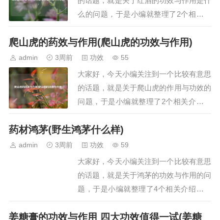
的话题，就是关于红酒的功效与作用是什
么的问题，于是小编就整理了2个相关介
绍红酒的功效与作用是什么的解答，让我
爬山虎的药效与作用(爬山虎的功效与作用)
们一起看看吧。文章目录：喝红酒的好处
为什么你要每天坚持喝一杯红酒?一、喝
admin
3周前
功效
55
红酒的好处喝红酒的好处主要包括补充营
大家好，今天小编关注到一个比较有意思
养、产生保健效果、美容养颜以及促进睡
的话题，就是关于爬山虎的作用与功效的
眠，具体如下…
问题，于是小编就整理了2个相关介绍爬
山虎的作用与功效的解答，让我们一起看
药材鸿茅(野生鸿茅什么样)
看吧。文章目录：爬山虎的药效与作用爬
山虎的功效与作用一、爬山虎的药效与作
admin
3周前
功效
59
用爬山虎具有祛风通络、活血解毒的药
大家好，今天小编关注到一个比较有意思
效，可治疗风湿关节痛，外用可治疗跌打
的话题，就是关于鸿茅的功效与作用的问
损伤、痈疖肿毒…
题，于是小编就整理了4个相关介绍鸿茅
的功效与作用的解答，让我们一起看看
姜糖膏的功效与作用 四大功效值得一试(姜糖
吧。文章目录：药材鸿茅野生鸿茅什么样