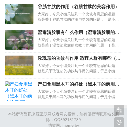
是什么的解答，让我们一起看看吧。文章目录：喜
谷胱甘肽的作用（谷胱甘肽的美容作用）
炎平注射液可以用吗喜炎平的作用与功效与副作用
大家好，今天小编关注到一个比较有意思的话题，
一、喜炎平注射液可以用吗喜炎平注射液能否使用
就是关于谷胱甘肽的作用与功效的问题，于是小编
需分情况讨论，具体如下：适用情况：…
就整理了2个相关介绍谷胱甘肽的作用与功效的解
答，让我们一起看看吧。文章目录：谷胱甘肽的作
湿毒清胶囊有什么作用（湿毒清胶囊的作
用谷胱甘肽的美容作用一、谷胱甘肽的作用谷胱甘
用与功效）
大家好，今天小编关注到一个比较有意思的话题，
肽的作用主要包括以下几点：辅助治疗肝病：谷胱
就是关于湿毒清胶囊的功效与作用的问题，于是小
甘肽是肝病的辅助治疗用药，…
编就整理了2个相关介绍湿毒清胶囊的功效与作用的
解答，让我们一起看看吧。文章目录：湿毒清胶囊
玫瑰茄的功效与作用 适宜人群有哪些（喝
有什么作用湿毒清胶囊的作用与功效一、湿毒清胶
玫瑰茄对身体有什么好处）
大家好，今天小编关注到一个比较有意思的话题，
囊有什么作用湿毒清胶囊具有养血润燥、祛风止痒
就是关于玫瑰茄的功效与作用的问题，于是小编就
的作用，主要用于治疗血虚风燥引起的…
整理了2个相关介绍玫瑰茄的功效与作用的解答，让
我们一起看看吧。文章目录：玫瑰茄的功效与作用
产妇食用黑木耳的好处（黑木耳的药用价
适宜人群有哪些喝玫瑰茄对身体有什么好处一、玫
值与功效）
大家好，今天小编关注到一个比较有意思的话题，
瑰茄的功效与作用 适宜人群有哪些玫瑰茄的功效与
就是关于黑木耳的功效与作用的问题，于是小编就
作用主要包括以下几点：解酒排毒…
整理了2个相关介绍黑木耳的功效与作用的解答，让
我们一起看看吧。文章目录：产妇食用黑木耳的好
处黑木耳的药用价值与功效一、产妇食用黑木耳的
本站所有资讯来源互联网或者网友投稿，如有侵权请联系站长删
好处产妇当然可以吃黑木耳，而且产妇食用黑木耳
除，QQ592151789
的好处还很多。黑木耳做为我国的特产…
功效网
.Theme by