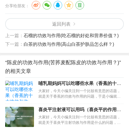
分享给朋友：
返回列表
上一篇：
石榴的功效与作用(吃石榴的好处和营养价值？)
下一篇：
白茶的功效与作用(高山白茶护肤品怎么样？)
“陈皮的功效与作用(苦荞麦配陈皮的功效与作用？)”
的相关文章
哺乳期妈妈可以吃哪些水果（香蕉的十大
功效与作用）
大家好，今天小编关注到一个比较有意思的话题，
就是关于香蕉的功效与作用的问题，于是小编就整
理了2个相关介绍香蕉的功效与作用的解答，让我们
一起看看吧。文章目录：哺乳期妈妈可以吃哪些水
喜炎平注射液可以用吗（喜炎平的作用与
果香蕉的十大功效与作用一、哺乳期妈妈可以吃哪
功效与副作用）
大家好，今天小编关注到一个比较有意思的话题，
些水果哺乳期，是女性重要的“三期”之一，也女性一
就是关于喜炎平注射功效与作用是什么的问题，于
生中最有意义最幸福的时光。这期…
是小编就整理了2个相关介绍喜炎平注射功效与作用