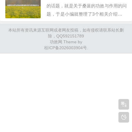
化、防癌抗癌、…
的话题，就是关于桑葚的功效与作用的问
题，于是小编就整理了3个相关介绍桑葚
的功效与作用的解答，让我们一起看看
本站所有资讯来源互联网或者网友投稿，如有侵权请联系站长删
吧。桑葚有什么功効？《随息居饮食谱》
除，QQ592151789
中说桑椹的功效有——滋肝肾，充血液，
功效网
.Theme by
止消渴，利关节，解酒毒，祛风湿；聪耳
桂ICP备2026003904号
.
明目，安魂镇魄……久久服之，须发不
白。下面我们就详…