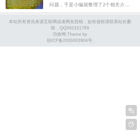
问题，于是小编就整理了2个相关介绍决
明子的功效与作用的解答，让我们一起看
本站所有资讯来源互联网或者网友投稿，如有侵权请联系站长删
看吧。决明子泡水喝的功效和副作用？决
除，QQ592151789
明子泡水有清热明目、润肠通便、排毒解
功效网
.Theme by
腻等作用，通常适用于眼睛红涩痛，羞明
桂ICP备2026003904号
.
多泪，头痛眩晕，大便秘结，也有减肥的
效果，治疗风…