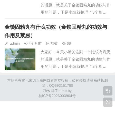
效，可缓解神疲乏…
的话题，就是关于金锁固精丸的功效与作
用的问题，于是小编就整理了3个相关介
绍金锁固精丸的功效与作用的解答，让我
金锁固精丸有什么功效（金锁固精丸的功效与
们一起看看吧。文章目录：金锁固精丸的
功效与作用金锁固精丸与五子衍宗丸能同
作用及禁忌）
时服用吗金锁固精丸的功效与副作用一、
admin
4个月前
功效
68
金锁固精丸的功效与作用金锁固精丸具有
大家好，今天小编关注到一个比较有意思
补肾涩精、…
的话题，就是关于金锁固精丸的功效与作
用的问题，于是小编就整理了2个相关介
绍金锁固精丸的功效与作用的解答，让我
本站所有资讯来源互联网或者网友投稿，如有侵权请联系站长删
们一起看看吧。文章目录：金锁固精丸有
除，QQ592151789
什么功效金锁固精丸的功效与作用及禁忌
功效网
.Theme by
一、金锁固精丸有什么功效金锁固精丸具
桂ICP备2026003904号
.
有固精止遗、补肾涩精、提高免疫力的功
效，具体如下…