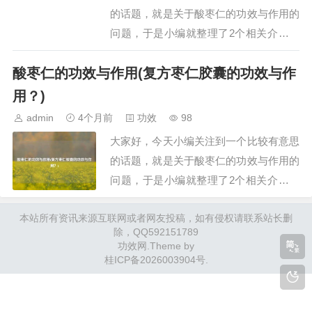
虚多汗、虚烦…
的话题，就是关于酸枣仁的功效与作用的
问题，于是小编就整理了2个相关介绍酸
枣仁的功效与作用的解答，让我们一起看
酸枣仁的功效与作用(复方枣仁胶囊的功效与作
看吧。文章目录：酸枣仁的功效与作用中
药酸枣仁的功效与作用一、酸枣仁的功效
用？)
与作用酸枣仁具有多种功效与作用，具体
admin
4个月前
功效
98
如下：宁心安神：酸枣仁归心、肝经，有
大家好，今天小编关注到一个比较有意思
养气、镇静、…
的话题，就是关于酸枣仁的功效与作用的
问题，于是小编就整理了2个相关介绍酸
枣仁的功效与作用的解答，让我们一起看
本站所有资讯来源互联网或者网友投稿，如有侵权请联系站长删
看吧。酸枣仁好还是酸枣芽好？酸枣芽好
除，QQ592151789
酸枣芽顾名思义就是酸枣树新发的嫩芽，
功效网
.Theme by
可直接食用也可以做成茶叶泡水喝。在春
桂ICP备2026003904号
.
天酸枣树的树枝上都会发出许多嫩绿的新
芽，嫩芽采摘…