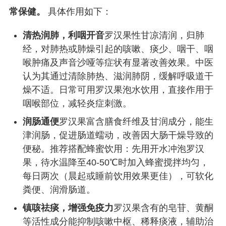
常保健。
具体作用如下：
清热润肺，利咽开音
罗汉果性甘凉清润，归肺
经，对肺热或肺燥引起的咳嗽、痰少、咽干、咽
喉肿痛及声音沙哑等症状有显著改善效果。中医
认为其通过清除肺热、滋润肺阴，缓解呼吸道干
燥不适。日常可用罗汉果泡水饮用，直接作用于
咽喉部位，减轻炎症刺激。
润肠通便
罗汉果富含膳食纤维及甘润成分，能生
津润肠，促进肠道蠕动，改善因大肠干燥导致的
便秘。推荐搭配蜂蜜饮用：先用开水冲泡罗汉
果，待水温降至40-50℃时加入蜂蜜搅拌均匀，
每日两次（晨起或睡前饮用效果更佳），可软化
粪便、润滑肠道。
镇咳祛痰，增强免疫力
罗汉果含有的皂苷、黄酮
等活性成分能抑制咳嗽中枢、稀释痰液，辅助治