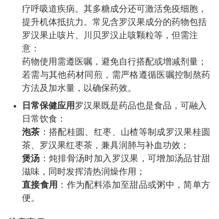
疗呼吸道疾病。其多糖成分还可激活免疫细胞，
提升机体抵抗力。常见含罗汉果成分的药物包括
罗汉果止咳片、川贝罗汉止咳颗粒等，但需注
意：
药物使用需遵医嘱，避免自行搭配或增减剂量；
若需与其他药材同煎，需严格遵循医嘱控制熬药
方法及加水量，以确保药效。
日常保健应用
罗汉果既是药品也是食品，可融入
日常饮食：
泡茶
：搭配桂圆、红枣、山楂等制成罗汉果桂圆
茶、罗汉果红枣茶，兼具润肺与补血功效；
煲汤
：炖排骨汤时加入罗汉果，可增加汤品甘甜
滋味，同时发挥清热润燥作用；
直接食用
：作为配料添加至甜品或粥中，简单方
便。