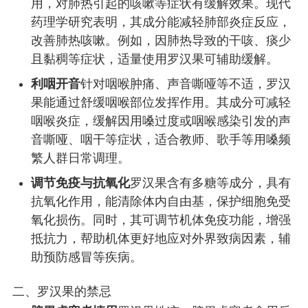
用，对肺热引起的咳嗽等症状有缓解效果。现代
药理学研究表明，其成分能减轻肺部炎症反应，
改善肺热咳嗽。例如，因肺热导致的干咳、痰少
且黏稠等症状，适量使用罗汉果可辅助缓解。
利咽开音
针对咽喉肿痛、声音嘶哑等不适，罗汉
果能通过舒缓咽喉部位发挥作用。其成分可减轻
咽喉炎症，缓解因用嗓过度或咽喉感染引发的声
音嘶哑、咽干等症状，适合教师、歌手等用嗓频
繁人群日常调理。
调节免疫与抗氧化
罗汉果含有多糖等成分，具有
抗氧化作用，能清除体内自由基，保护细胞免受
氧化损伤。同时，其可调节机体免疫功能，增强
抵抗力，帮助机体更好地应对外界致病因素，辅
助预防感冒等疾病。
二、罗汉果的禁忌