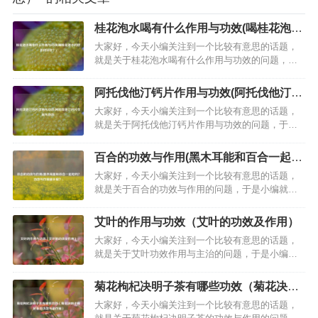
桂花泡水喝有什么作用与功效(喝桂花泡水
的好处和坏处？)
大家好，今天小编关注到一个比较有意思的话题，
就是关于桂花泡水喝有什么作用与功效的问题，于
是小编就整理了3个相关介绍桂花泡水喝有什么作用
与功效的解答，让我们一起看看吧。桂花可以泡水
阿托伐他汀钙片作用与功效(阿托伐他汀钙
喝吗？可以干制桂花茶的泡法1. 将煮开的水放置一
片作用与功效)
大家好，今天小编关注到一个比较有意思的话题，
会，取约5克的干桂花放入杯中。2. 倒入少量的水，
就是关于阿托伐他汀钙片作用与功效的问题，于是
让桂花充分滋润,然后再缓…
小编就整理了1个相关介绍阿托伐他汀钙片作用与功
效的解答，让我们一起看看吧。阿托伐他汀钙片能
百合的功效与作用(黑木耳能和百合一起吃
长期服用吗？有没有副作用？不能长期服用，有副
吗？功效与作用是什麽？)
大家好，今天小编关注到一个比较有意思的话题，
作用。这个药物具有调血脂，还有可以改善心脑血
就是关于百合的功效与作用的问题，于是小编就整
管疾病的预后，如果患有糖尿病的话，…
理了2个相关介绍百合的功效与作用的解答，让我们
一起看看吧。百合有哪些功效？可以治什么病？百
艾叶的作用与功效（艾叶的功效及作用）
合可以滋阴润肺止咳，清心安神，可以治疗：1、肺
大家好，今天小编关注到一个比较有意思的话题，
燥或阴虚之咳嗽、咯血；2、热性病后余热不清、虚
就是关于艾叶功效作用与主治的问题，于是小编就
烦不眠、神志恍惚；3、胃阴虚有…
整理了2个相关介绍艾叶功效作用与主治的解答，让
我们一起看看吧。文章目录：艾叶的作用与功效艾
菊花枸杞决明子茶有哪些功效（菊花决明
叶的功效及作用一、艾叶的作用与功效艾叶具有多
子枸杞茶的功效与副作用）
大家好，今天小编关注到一个比较有意思的话题，
种作用与功效，同时特殊人群使用时需注意相关事