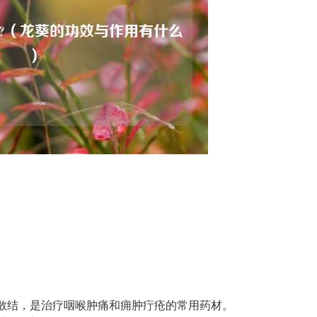
散结，是治疗咽喉肿痛和痈肿疔疮的常用药材。