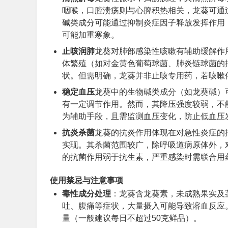
咽喉，口腔溃疡则与心脾积热相关，龙葵可通
碱类成分可能通过抑制炎症因子释放发挥作用
可能加重寒象。
止咳润肺
龙葵对肺部感染性咳嗽有辅助缓解作
体繁殖（如对金黄色葡萄球菌、肺炎链球菌的
状。但需明确，龙葵并非止咳专用药，若咳嗽
稳定血压
龙葵中的生物碱类成分（如龙葵碱）
有一定调节作用。然而，其降压强度较弱，不
为辅助手段，且需监测血压变化，防止低血压
抗炎杀菌
龙葵的抗炎作用体现在对急性炎症的
实现。其杀菌范围较广，除呼吸道病原体外，
的抗菌作用弱于抗生素，严重感染时需联合用
使用禁忌与注意事项
毒性成分处理
：龙葵含龙葵素，未成熟果实及
吐、腹痛等症状，大量摄入可能导致溶血反应
量（一般建议每日不超过50克鲜品）。