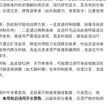
过清除体内热邪缓解此类症状。现代研究提示，其含有的生物
，但需注意，脾胃虚寒者（如长期腹泻、畏寒肢冷）过量使用
用。其机制可能包括两方面：一是直接抑制细菌、病毒等病原
抑制作用）；二是通过稀释痰液、促进纤毛运动改善呼吸道症
伴发热、黄痰等严重感染表现，需及时就医，避免延误治疗。
可通过扩张血管、降低外周阻力实现降压效果，对血压波动者
能替代降压药物。高血压患者需严格遵医嘱用药，龙葵仅可作
发生。
抑制，如皮肤红肿、关节疼痛等，可能通过调节免疫细胞活性
对肠道致病菌（如大肠杆菌）也有抑制效果。但需注意，龙葵
药。
茎叶中含量更高。龙葵素可刺激胃肠道黏膜，引发恶心、呕
。
食用前必须用开水烫熟
，以破坏部分毒素，且需严格控制用