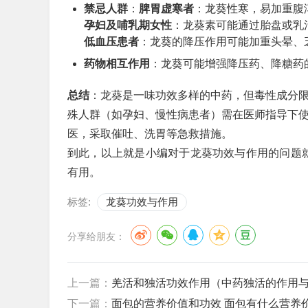
禁忌人群
：
脾胃虚寒者
：龙葵性寒，易加重腹
孕妇及哺乳期女性
：龙葵素可能通过胎盘或乳
低血压患者
：龙葵的降压作用可能加重头晕、
药物相互作用
：龙葵可能增强降压药、降糖药
总结
：龙葵是一味功效多样的中药，但毒性成分限
殊人群（如孕妇、慢性病患者）需在医师指导下
医，采取催吐、洗胃等急救措施。
到此，以上就是小编对于龙葵功效与作用的问题
有用。
标签:
龙葵功效与作用
分享给朋友：
上一篇：
羌活和独活功效作用（中药独活的作用
下一篇：
面包的营养价值和功效 面包有什么营养价值和功效