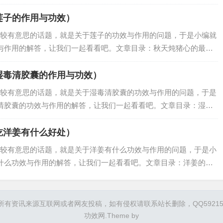
些功效一、吃驴肉有什么好处吃驴肉的好处主要有以下几点：补益
的功效，…
莲子的作用与功效）
较有意思的话题，就是关于莲子的功效与作用的问题，于是小编就
与作用的解答，让我们一起看看吧。文章目录：秋天炖猪心的最佳
炖猪心的最佳搭配在秋季，炖猪心的最佳搭配可以有很多种。以下
获的季节，…
湿毒清胶囊的作用与功效）
较有意思的话题，就是关于湿毒清胶囊的功效与作用的问题，于是
清胶囊的功效与作用的解答，让我们一起看看吧。文章目录：湿毒
作用与功效一、湿毒清胶囊有什么作用湿毒清胶囊具有养血润燥、
血虚风燥引起的…
吃洋姜有什么好处）
较有意思的话题，就是关于洋姜有什么功效与作用的问题，于是小
什么功效与作用的解答，让我们一起看看吧。文章目录：洋姜的八
一、洋姜的八大功效与作用洋姜的八大功效与作用如下：清热降
于热病、…
所有资讯来源互联网或者网友投稿，如有侵权请联系站长删除，QQ592151
功效网
.Theme by