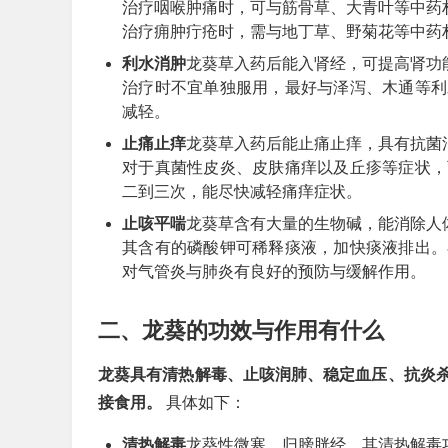
治疗咽喉肿痛时，可与筋骨草、大青叶等中药
治疗痈肿疔疮时，需与地丁草、野菊花等中药
利水消肿
龙葵草入药后能入肾经，可提高肾功
治疗时不宜单独服用，最好与泽泻、木通等利
减轻。
止痛止痒
龙葵草入药后能止痛止痒，具有抗菌
对于真菌性皮炎、皮肤痛痒以及丘疹等症状，
二到三次，能尽快减轻痛痒症状。
止咳平喘
龙葵草含有大量的生物碱，能消除人
其含有的磷酸钾可稀释痰液，加快痰液排出。
对气管炎与肺炎有良好的预防与缓解作用。
二、龙葵的功效与作用有什么
龙葵具有清热解毒、止咳润肺、稳定血压、抗炎
接食用。
具体如下：
清热解毒
龙葵性微寒，归膀胱经，其清热解毒