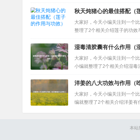
吃驴肉有什么好处 吃驴肉有哪
气血：驴肉被认为具有补益气血
秋天炖猪心的最佳搭配（
大家好，今天小编关注到一个比
整理了2个相关介绍莲子的功效
搭配莲子的作用与功效一、秋天
是我个人的一些看法：秋季是收
湿毒清胶囊有什么作用（
大家好，今天小编关注到一个比
小编就整理了2个相关介绍湿毒
清胶囊有什么作用湿毒清胶囊的
祛风止痒的作用，主要用于治疗
洋姜的八大功效与作用（
大家好，今天小编关注到一个比
编就整理了2个相关介绍洋姜有
大功效与作用吃洋姜有什么好处
火：洋姜性凉，味甘、微苦，对
本站