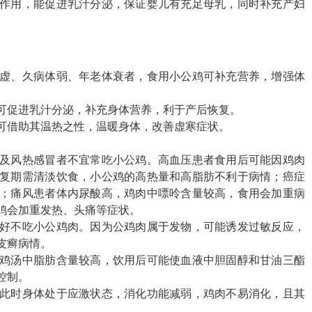
作用，能促进乳汁分泌，保证婴儿有充足母乳，同时补充产妇
虚、久病体弱、年老体衰者，食用小公鸡可补充营养，增强体
可促进乳汁分泌，补充身体营养，利于产后恢复。
可借助其温热之性，温暖身体，改善虚寒症状。
及风热感冒者不宜常吃小公鸡。高血压患者食用后可能因鸡肉
复期需清淡饮食，小公鸡的高热量和高脂肪不利于病情；癌症
；痛风患者体内尿酸高，鸡肉中嘌呤含量较高，食用会加重病
鸡会加重发热、头痛等症状。
好不吃小公鸡肉。因为公鸡肉属于发物，可能诱发过敏反应，
皮癣病情。
鸡汤中脂肪含量较高，饮用后可能使血液中胆固醇和甘油三酯
控制。
此时身体处于应激状态，消化功能减弱，鸡肉不易消化，且其