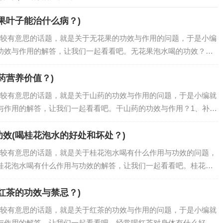
果叶子能治什么病？)
较有意思的话题，就是关于无花果的功效与作用的问题，于是小编
功效与作用的解答，让我们一起看看吧。无花果泡水喝的功效？无
能提供丰富的膳食纤维，促进胃肠蠕动，帮助人体消化，具有健脾
和水解酶，可降…
药营养价值？)
较有意思的话题，就是关于山药的功效与作用的问题，于是小编就
与作用的解答，让我们一起看看吧。干山药的功效与作用？1、补中
，经常会出现中气下陷，肝肾功能减退以及心肺阴虚等多种不良症
，因为它有良…
效(喝桂花泡水的好处和坏处？)
较有意思的话题，就是关于桂花泡水喝有什么作用与功效的问题，
桂花泡水喝有什么作用与功效的解答，让我们一起看看吧。桂花可
法1. 将煮开的水放置一会，取约5克的干桂花放入杯中。2. 倒入
后再缓…
红茶的功效与禁忌？)
较有意思的话题，就是关于红茶的功效与作用的问题，于是小编就
与作用的解答，让我们一起看看吧。经常喝红茶对身体有什么好处