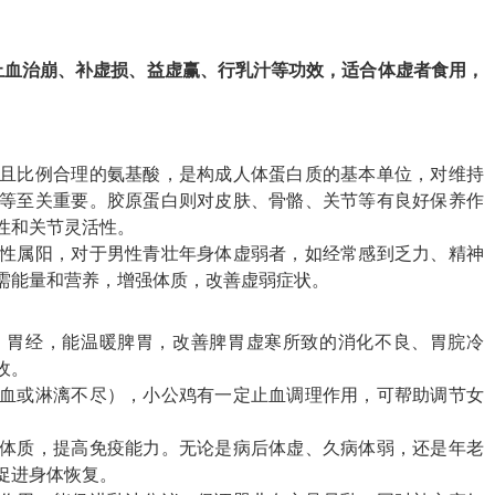
止血治崩、补虚损、益虚赢、行乳汁等功效，适合体虚者食用，
且比例合理的氨基酸，是构成人体蛋白质的基本单位，对维持
等至关重要。胶原蛋白则对皮肤、骨骼、关节等有良好保养作
性和关节灵活性。
性属阳，对于男性青壮年身体虚弱者，如经常感到乏力、精神
需能量和营养，增强体质，改善虚弱症状。
、胃经，能温暖脾胃，改善脾胃虚寒所致的消化不良、胃脘冷
收。
血或淋漓不尽），小公鸡有一定止血调理作用，可帮助调节女
体质，提高免疫能力。无论是病后体虚、久病体弱，还是年老
促进身体恢复。