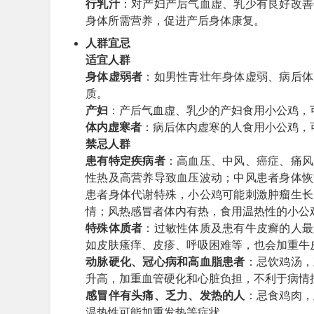
行乳汁
：对产妇产后气血虚、乳少有良好改善
身体所需营养，促进产后身体康复。
人群宜忌
适宜人群
身体虚弱者
：如男性青壮年身体虚弱、病后体
质。
产妇
：产后气血虚、乳少的产妇食用小公鸡，
体内虚寒者
：病后体内虚寒的人食用小公鸡，
禁忌人群
患有特定疾病者
：高血压、中风、癌症、痛风
性热及高营养导致血压波动；中风患者身体恢
患者身体代谢特殊，小公鸡可能刺激肿瘤生长
情；风热感冒者体内有热，食用温热性的小公
特殊体质者
：过敏性体质及患有牛皮癣的人最
如皮肤瘙痒、皮疹、呼吸困难等，也会加重牛
动脉硬化、冠心病和高血脂患者
：忌饮鸡汤，
升高，加重血管硬化和心脏负担，不利于病情
感冒伴有头痛、乏力、发热的人
：忌食鸡肉，
温热性可能加重发热等症状。