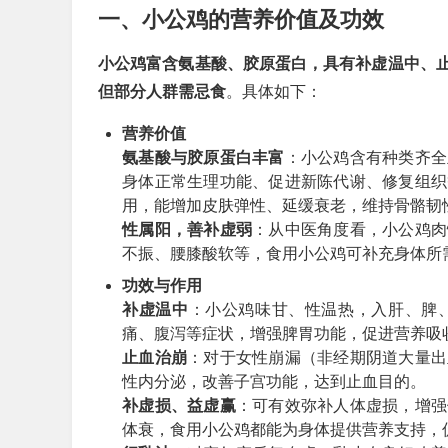
一、小公鸡的营养价值及功效
小公鸡富含氨基酸、胶原蛋白，具有补虚温中、
但部分人群需忌食
。具体如下：
营养价值
氨基酸与胶原蛋白丰富
：小公鸡含有种类齐全
身体正常生理功能、促进新陈代谢、修复组织
用，能增加皮肤弹性、延缓衰老，维持骨骼韧
性属阳，善补虚弱
：从中医角度看，小公鸡肉
不振、腰膝酸软等，食用小公鸡可补充身体所
功效与作用
补虚温中
：小公鸡味甘、性温热，入肝、脾
痛、腹泻等症状，增强脾胃功能，促进营养吸
止血治崩
：对于女性崩漏（非经期阴道大量出
性内分泌，改善子宫功能，达到止血目的。
补虚损、益虚赢
：可有效弥补人体虚损，增强
体衰，食用小公鸡都能为身体提供营养支持，