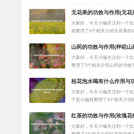
无花果的功效与作用(无花
大家好，今天小编关注到一个比
就整理了3个相关介绍无花果的
花果浸泡在水中有许多效果。它
消食的功效。无花果含有脂肪酶
山药的功效与作用(秤砣山
大家好，今天小编关注到一个比
整理了3个相关介绍山药的功效
益气 生活中一些体质虚弱的人
状，这时特别适合吃一些干山药
桂花泡水喝有什么作用与功
大家好，今天小编关注到一个比
于是小编就整理了3个相关介绍
以泡水喝吗？可以干制桂花茶的泡
少量的水，让桂花充分滋润,然
红茶的功效与作用(玫瑰花
大家好，今天小编关注到一个比
整理了2个相关介绍红茶的功效