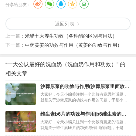
分享给朋友：
返回列表
上一篇：
米醋七大养生功效（各种醋的区别与用法）
下一篇：
中药黄姜的功效与作用（黄姜的功效与作用）
“十大公认最好的洗面奶（洗面奶作用和功效）” 的
相关文章
沙棘原浆的功效与作用(沙棘原浆里面放红
糖好吗？)
大家好，今天小编关注到一个比较有意思的话题，
就是关于沙棘原浆的功效与作用的问题，于是小编
就整理了3个相关介绍沙棘原浆的功效与作用的解
答，让我们一起看看吧。帮我查找我吃了沙棘原浆
维生素b6片的功效与作用(b6维生素的作
它都有什么好处？1、增强免疫力 沙棘原浆含有丰富
用及功能？)
大家好，今天小编关注到一个比较有意思的话题，
的维生素C、B族维生素以及微量元素等营养成分，
就是关于维生素b6片的功效与作用的问题，于是小
适当饮用可以补充身体需要的营…
编就整理了3个相关介绍维生素b6片的功效与作用的