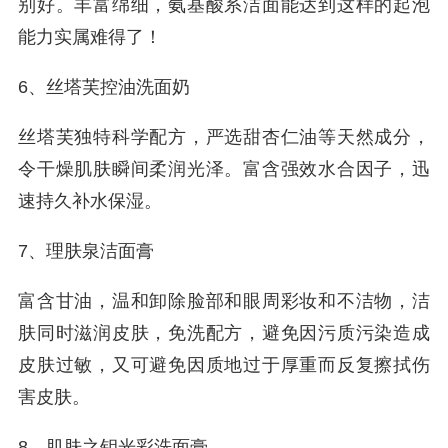
别好。丰富绵细，氨基酸系洁面能达到这样的起泡
能力实属难得了！
6、丝塔芙控油洗面奶
丝塔芙独特科学配方，严选甜杏仁油等天然成分，
令干燥肌肤瞬间柔润光泽。富含强效水合因子，迅
速持久补水保湿。
7、理肤泉洁面膏
富含甘油，温和卸除脸部和眼周彩妆和不洁物，洁
肤同时滋润皮肤，免洗配方，避免因污质污染造成
皮肤过敏，又可避免因质地过于厚重而反复擦拭伤
害皮肤。
8、肌肤之钥光彩洗面膏