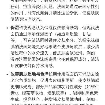
可能堵塞毛孔，导致皮肤暗沉、粗糙，甚至引发
粉刺、痘痘等炎症问题。洗面奶通过表面活性剂
的作用，能有效溶解并清除这些杂质，使皮肤恢
复清爽洁净状态。
保湿
传统观念认为保湿仅依赖润肤霜，但现代洗
面奶通过添加保湿因子（如透明质酸、甘油
等），可在清洁同时锁住皮肤水分。选择泡沫细
腻的洗面奶能更好地渗透至皮肤角质层，减少清
洁过程中的水分流失，使皮肤柔软光滑。例如，
温净洗面奶因泡沫绵密且含多种保湿成分，清洁
后皮肤仍能保持水润感。
改善肌肤质地与色泽
长期使用洗面奶可辅助去除
老化角质细胞，促进表皮细胞更新，使皮肤触感
更细腻光滑。部分产品添加功能性成分（如维生
素C、绿茶萃取物、烟酰胺等），能抑制黑色素
生成、提亮肤色，并增强皮肤屏障功能。例如，