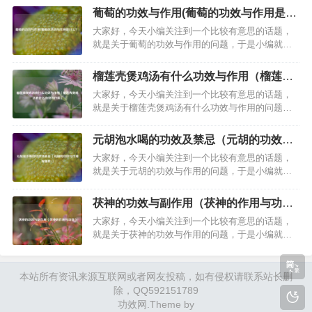
解答，让我们一起看看吧。医生开了维生素B6的作
葡萄的功效与作用(葡萄的功效与作用是什
用是什么？维生素B6的作用有很多，要看你具体是
么？)
大家好，今天小编关注到一个比较有意思的话题，
用来治什么，比如说，哺乳期的女性口服维生素b6
就是关于葡萄的功效与作用的问题，于是小编就整
是可以缓解维生素b缺乏症…
理了3个相关介绍葡萄的功效与作用的解答，让我们
一起看看吧。吃葡萄的十大好处和坏处？一、好
榴莲壳煲鸡汤有什么功效与作用（榴莲壳
处：1、补充能量：葡萄中含有大量的果糖，而糖分
煲鸡汤有什么功效与作用）
大家好，今天小编关注到一个比较有意思的话题，
是为人体供能的重要物质，适当地吃一些葡萄可以
就是关于榴莲壳煲鸡汤有什么功效与作用的问题，
帮助机体补充糖分，为机体供能；2、…
于是小编就整理了2个相关介绍榴莲壳煲鸡汤有什么
功效与作用的解答，让我们一起看看吧。文章目
元胡泡水喝的功效及禁忌（元胡的功效与
录：榴莲壳煲鸡汤有什么功效与作用榴莲壳煲鸡汤
作用有哪些?）
大家好，今天小编关注到一个比较有意思的话题，
有什么功效与作用一、榴莲壳煲鸡汤有什么功效与
就是关于元胡的功效与作用的问题，于是小编就整
作用榴莲壳煲鸡汤的功效与作用如下：1…
理了2个相关介绍元胡的功效与作用的解答，让我们
一起看看吧。文章目录：元胡泡水喝的功效及禁忌
茯神的功效与副作用（茯神的作用与功
元胡的功效与作用有哪些?一、元胡泡水喝的功效及
效）
大家好，今天小编关注到一个比较有意思的话题，
禁忌元胡泡水喝的功效及禁忌如下：一、功效1、镇
就是关于茯神的功效与作用的问题，于是小编就整
痛止痛元胡中含有元胡素成分，…
理了2个相关介绍茯神的功效与作用的解答，让我们
一起看看吧。文章目录：茯神的功效与副作用茯神
的作用与功效一、茯神的功效与副作用茯神的功效
本站所有资讯来源互联网或者网友投稿，如有侵权请联系站长删
主要包括：镇静作用：茯神具有镇静效果，能有效
除，QQ592151789
治疗失眠症，帮助改善睡眠质量。利水…
功效网
.Theme by