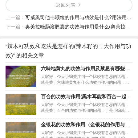
返回列表
上一篇：
可威奥司他韦颗粒的作用与功效是什么?用法用量详解(奥司他韦颗粒是什么药)
下一篇：
奥美拉唑肠溶胶囊的功效与作用是什么(奥美拉唑肠溶胶囊的功效与作用有哪些)
“辣木籽功效和吃法是怎样的(辣木籽的三大作用与功
效)” 的相关文章
六味地黄丸的功效与作用及禁忌有哪些
（女人吃六味地黄丸有什么功效）
大家好，今天小编关注到一个比较有意思的话题，
就是关于六味地黄丸有什么功效与作用的问题，于
是小编就整理了3个相关介绍六味地黄丸有什么功效
与作用的解答，让我们一起看看吧。文章目录：六
百合的功效与作用(黑木耳能和百合一起吃
味地黄丸的功效与作用及禁忌有哪些女人吃六味地
吗？功效与作用是什麽？)
大家好，今天小编关注到一个比较有意思的话题，
黄丸有什么功效六味地黄丸的功效一、…
就是关于百合的功效与作用的问题，于是小编就整
理了2个相关介绍百合的功效与作用的解答，让我们
一起看看吧。百合有哪些功效？可以治什么病？百
金银花的功效和作用（金银花的作用与功
合可以滋阴润肺止咳，清心安神，可以治疗：1、肺
效）
大家好，今天小编关注到一个比较有意思的话题，
燥或阴虚之咳嗽、咯血；2、热性病后余热不清、虚