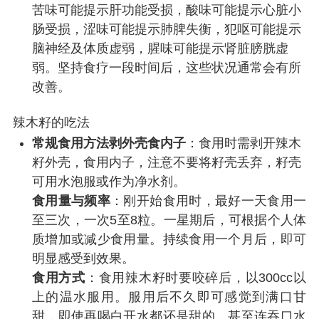
苦味可能提示肝功能受损，酸味可能提示心脏小
肠受损，涩味可能提示肺脾失衡，犯呕可能提示
脑神经及体质虚弱，腥味可能提示肾脏膀胱虚
弱。坚持食疗一段时间后，这些状况通常会有所
改善。
辣木籽的吃法
常规食用方法
剥外壳食内子
：食用时需剥开辣木
籽外壳，食用内子，注意不要将籽壳丢弃，籽壳
可用水泡服或作为净水剂。
食用量与频率
：刚开始食用时，最好一天食用一
至三次，一次5至8粒。一星期后，可根据个人体
质增加或减少食用量。持续食用一个月后，即可
明显感受到效果。
食用方式
：食用辣木籽时要咬碎后，以300cc以
上的温水服用。服用后不久即可感觉到满口甘
甜，即使再喝白开水都还是甜的，甚至连吞口水