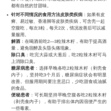
都有自然的甘甜味。
针对不同情况的食用方法
皮肤类疾病
：如果有皮
癣、易过敏、香港脚等皮肤类疾病，可含壳一起
空腹吃，每次3粒，每天2次，情况改善后可以减
量服用。
解酒
：在喝酒前吃2—3粒辣木籽，有助于提高酒
量，避免宿醉及头昏头痛现象。
除口臭
：吃完大蒜或大葱后，吃2粒辣木籽可马
上消除口臭。
糖尿病患者
：选择早晚各吃2粒辣木籽（剥壳食
内子），坚持吃3个月后，糖尿病症状会有明显
改善。但服用期间要注意忌口，少吃甜食或油腻
的食品。
便秘患者
：可长期坚持早晚空腹各吃2粒辣木籽
（剥壳食内子），有助于排出体内因宿便产生的
一些毒素。