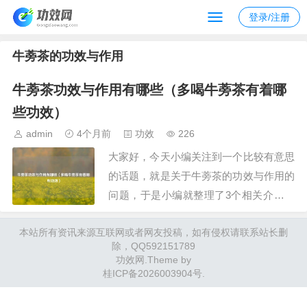
登录/注册
牛蒡茶的功效与作用
牛蒡茶功效与作用有哪些（多喝牛蒡茶有着哪
些功效）
admin
4个月前
功效
226
大家好，今天小编关注到一个比较有意思
的话题，就是关于牛蒡茶的功效与作用的
问题，于是小编就整理了3个相关介绍牛
蒡茶的功效与作用的解答，让我们一起看
本站所有资讯来源互联网或者网友投稿，如有侵权请联系站长删
看吧。文章目录：牛蒡茶功效与作用有哪
除，QQ592151789
些多喝牛蒡茶有着哪些功效牛蒡茶功效与
功效网
.Theme by
作用有哪些一、牛蒡茶功效与作用有哪些
桂ICP备2026003904号
.
牛蒡茶具有抗氧化、调节血糖、改善肠道