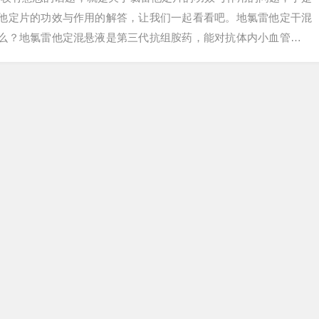
雷他定片的功效与作用的解答，让我们一起看看吧。地氯雷他定干混
什么？地氯雷他定混悬液是第三代抗组胺药，能对抗体内小血管扩张
达到抗过敏作用…