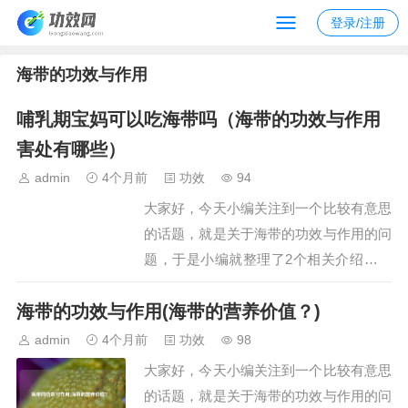
登录/注册
海带的功效与作用
哺乳期宝妈可以吃海带吗（海带的功效与作用
害处有哪些）
admin
4个月前
功效
94
大家好，今天小编关注到一个比较有意思
的话题，就是关于海带的功效与作用的问
题，于是小编就整理了2个相关介绍海带
的功效与作用的解答，让我们一起看看
海带的功效与作用(海带的营养价值？)
吧。文章目录：哺乳期宝妈可以吃海带吗
海带的功效与作用害处有哪些一、哺乳期
admin
4个月前
功效
98
宝妈可以吃海带吗海带是一种非常好的做
大家好，今天小编关注到一个比较有意思
家常菜的食材。海带对机体的体液免疫、
的话题，就是关于海带的功效与作用的问