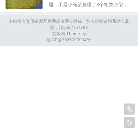
…
题，于是小编就整理了3个相关介绍海带
的功效与作用的解答，让我们一起看看
本站所有资讯来源互联网或者网友投稿，如有侵权请联系站长删
吧。海带是补充什么营养的？海带是一种
除，QQ592151789
营养价值很高的蔬菜，同时具有一定的药
功效网
.Theme by
用价值。含有丰富的碘等矿物质元素。海
桂ICP备2026003904号
.
带含热量低、蛋白质含量中等、矿物质丰
富，具有抗辐射…