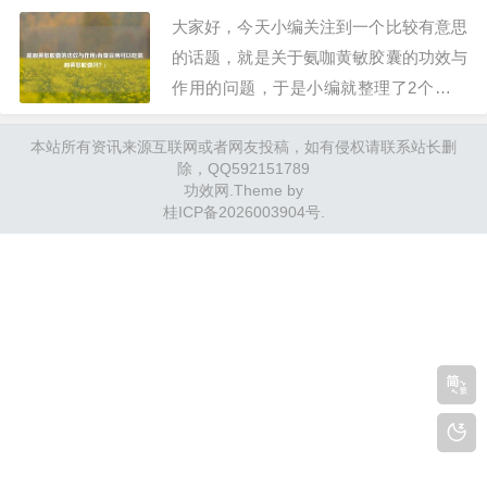
冒药一...一、…
大家好，今天小编关注到一个比较有意思
的话题，就是关于氨咖黄敏胶囊的功效与
作用的问题，于是小编就整理了2个相关
介绍氨咖黄敏胶囊的功效与作用的解答，
本站所有资讯来源互联网或者网友投稿，如有侵权请联系站长删
让我们一起看看吧。氨咖黄敏胶囊是治什
除，QQ592151789
么病的？氨咖黄敏胶囊是治疗感冒的药
功效网
.Theme by
物，主要成分就是对乙酰氨基酚普尔敏，
桂ICP备2026003904号
.
咖啡因，和人工牛黄这些成分，具有解热
止痛，抗过敏，…