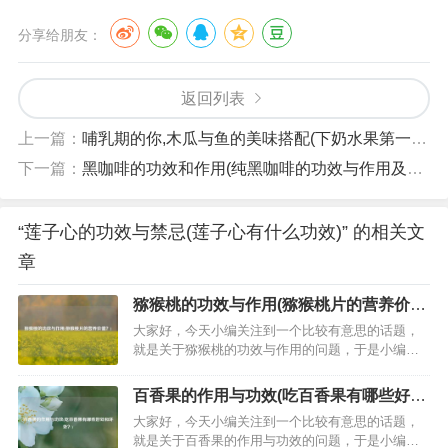
分享给朋友：
返回列表
上一篇：
哺乳期的你,木瓜与鱼的美味搭配(下奶水果第一名)
下一篇：
黑咖啡的功效和作用(纯黑咖啡的功效与作用及副作用)
“莲子心的功效与禁忌(莲子心有什么功效)” 的相关文
章
猕猴桃的功效与作用(猕猴桃片的营养价
值？)
大家好，今天小编关注到一个比较有意思的话题，
就是关于猕猴桃的功效与作用的问题，于是小编就
整理了2个相关介绍猕猴桃的功效与作用的解答，让
我们一起看看吧。猕猴桃和金果营养价值一样吗？
百香果的作用与功效(吃百香果有哪些好处
营养价值一样，只是口味不一样猕猴桃除含有猕猴
和坏处？)
大家好，今天小编关注到一个比较有意思的话题，
桃碱、蛋白水解酶、单宁果胶和糖类等有机物，以
就是关于百香果的作用与功效的问题，于是小编就
及钙、钾、硒、锌、锗等微量元素和人…