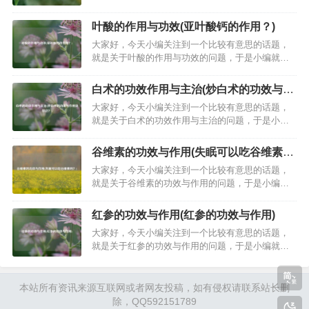
整理了3个相关介绍百香果的作用与功效的解答，让
我们一起看看吧。百香果有什么营养价值？一、百
叶酸的作用与功效(亚叶酸钙的作用？)
香果的营养成分含量：每100克百香果果肉中的含量
大家好，今天小编关注到一个比较有意思的话题，
二、百香果的营养价值1、百香果含有丰富的膳食纤
就是关于叶酸的作用与功效的问题，于是小编就整
维可以促进肠胃道蠕动，藉此帮…
理了2个相关介绍叶酸的作用与功效的解答，让我们
一起看看吧。叶酸有什么用？生活中所了解到叶酸
白术的功效作用与主治(炒白术的功效与作
的主要作用是适用于孕妇的，在孕期补充叶酸可以
用及禁忌？)
大家好，今天小编关注到一个比较有意思的话题，
提高免疫力和有利于胎儿正常发育。服用叶酸可以
就是关于白术的功效作用与主治的问题，于是小编
促进孕妇新陈代谢，提高孕妇的抵抗力…
就整理了2个相关介绍白术的功效作用与主治的解
答，让我们一起看看吧。参苓白术丸的功效与作用
谷维素的功效与作用(失眠可以吃谷维素
是什么？参苓白术丸是可以治疗脾虚导致的腹泻，
吗？)
大家好，今天小编关注到一个比较有意思的话题，
腹胀，消化不良疾病。症状腹泻，腹痛，食少纳
就是关于谷维素的功效与作用的问题，于是小编就
呆，疲倦懒言，气短乏力等情况。对于体内…
整理了2个相关介绍谷维素的功效与作用的解答，让
我们一起看看吧。更年期综合征吃谷维素有什么作
红参的功效与作用(红参的功效与作用)
用？更年期综合征吃谷维素对于治疗更年期综合征
大家好，今天小编关注到一个比较有意思的话题，
有一定的效果，而且副作用比较轻微。更年期妇女
就是关于红参的功效与作用的问题，于是小编就整
会有情绪波动、烦躁不安、失眠多梦等…
理了1个相关介绍红参的功效与作用的解答，让我们
一起看看吧。红参泡水喝的功效是什么？红参泡水
这种食用方法自古就有，古代的名门贵族每天都会
本站所有资讯来源互联网或者网友投稿，如有侵权请联系站长删
喝一杯参茶，提神养气滋补身体，但需要长期适量
除，QQ592151789