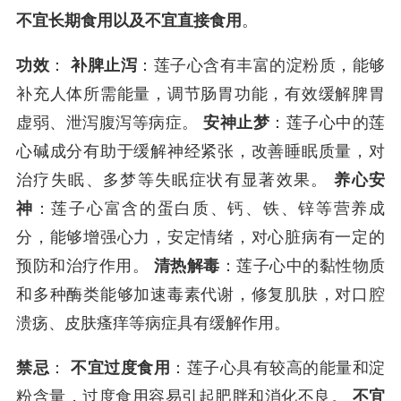
不宜长期食用以及不宜直接食用
。
功效
：
补脾止泻
：莲子心含有丰富的淀粉质，能够
补充人体所需能量，调节肠胃功能，有效缓解脾胃
虚弱、泄泻腹泻等病症。
安神止梦
：莲子心中的莲
心碱成分有助于缓解神经紧张，改善睡眠质量，对
治疗失眠、多梦等失眠症状有显著效果。
养心安
神
：莲子心富含的蛋白质、钙、铁、锌等营养成
分，能够增强心力，安定情绪，对心脏病有一定的
预防和治疗作用。
清热解毒
：莲子心中的黏性物质
和多种酶类能够加速毒素代谢，修复肌肤，对口腔
溃疡、皮肤瘙痒等病症具有缓解作用。
禁忌
：
不宜过度食用
：莲子心具有较高的能量和淀
粉含量，过度食用容易引起肥胖和消化不良。
不宜