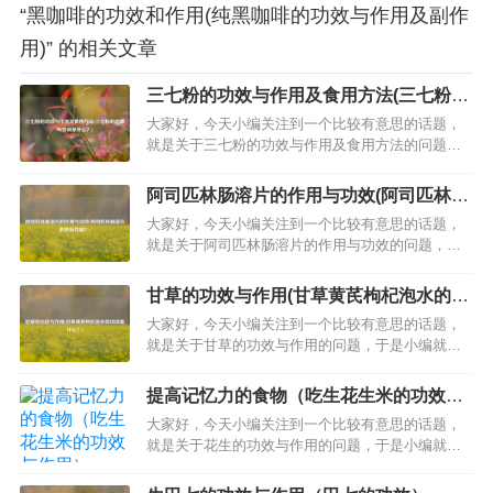
“黑咖啡的功效和作用(纯黑咖啡的功效与作用及副作
用)” 的相关文章
三七粉的功效与作用及食用方法(三七粉的
功效与作用是什么？)
大家好，今天小编关注到一个比较有意思的话题，
就是关于三七粉的功效与作用及食用方法的问题，
于是小编就整理了2个相关介绍三七粉的功效与作用
及食用方法的解答，让我们一起看看吧。田七粉的
阿司匹林肠溶片的作用与功效(阿司匹林肠
功效与作用及食用方法？田七具有张血管、保护肝
溶片的美容作用？)
大家好，今天小编关注到一个比较有意思的话题，
脏、消炎、降低血脂及胆固醇的作用；田七还具有
就是关于阿司匹林肠溶片的作用与功效的问题，于
抗衰老、抗氧化作用、抗肿瘤作用、免…
是小编就整理了2个相关介绍阿司匹林肠溶片的作用
与功效的解答，让我们一起看看吧。阿司匹林溶肠
甘草的功效与作用(甘草黄芪枸杞泡水的功
片的作用？此药是一种解热镇痛药，和抗血小板凝
效是什么？)
大家好，今天小编关注到一个比较有意思的话题，
集的药物，它的主要作用就是解热镇痛。特别是风
就是关于甘草的功效与作用的问题，于是小编就整
湿的病人，较大的剂量可以起到退热和…
理了2个相关介绍甘草的功效与作用的解答，让我们
一起看看吧。甘草的功效、作用及禁忌症？甘草属
提高记忆力的食物（吃生花生米的功效与
是一种具有补益作用的中草药。其主要功效是配合
作用）
大家好，今天小编关注到一个比较有意思的话题，
白芍缓急止痛，同时具有润肺止咳的功效。在很多
就是关于花生的功效与作用的问题，于是小编就整
中药方剂中加甘草起到调和诸药的作用…
理了2个相关介绍花生的功效与作用的解答，让我们
一起看看吧。文章目录：提高记忆力的食物吃生花