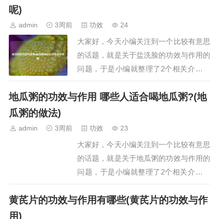
瓜片泡水有什么功效一、苦瓜片泡水喝的
呢)
功效苦瓜片泡水喝具有调节血糖、清热解
admin
3周前
功效
24
毒、促进消化、美容养颜、护肝利尿等功
大家好，今天小编关注到一个比较有意思
效，具体如下…
的话题，就是关于盐洗脸的功效与作用的
问题，于是小编就整理了2个相关介绍盐
洗脸的功效与作用的解答，让我们一起看
地瓜粥的功效与作用 哪些人适合喝地瓜粥?(地
看吧。文章目录：盐洗脸的功效与作用盐
洗脸有什么好处和坏处呢一、盐洗脸的功
瓜粥的做法)
效与作用盐洗脸具有清洁皮肤、抗菌消
admin
3周前
功效
23
炎、去除角质、控制油脂分泌及促进血液
大家好，今天小编关注到一个比较有意思
循环的功效与作…
的话题，就是关于地瓜粥的功效与作用的
问题，于是小编就整理了2个相关介绍地
瓜粥的功效与作用的解答，让我们一起看
黄芪片的功效与作用有哪些(黄芪片的功效与作
看吧。文章目录：地瓜粥的功效与作用
哪些人适合喝地瓜粥?地瓜粥的做法一、
用)