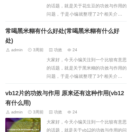
和增强记忆力…
的话题，就是关于花生豆的功效与作用的
问题，于是小编就整理了2个相关介绍花
生豆的功效与作用的解答，让我们一起看
常喝黑米糊有什么好处(常喝黑米糊有什么好
看吧。文章目录：花生仁的功效与作用是
什么?花生这样吃,保肝养胃还润肺,每天吃
处)
一点,等于买保险一、花生仁的功效与作
admin
3周前
功效
24
用是什么?花生仁，又称为花生米或花生
大家好，今天小编关注到一个比较有意思
豆，…
的话题，就是关于黑米糊的功效与作用的
问题，于是小编就整理了3个相关介绍黑
米糊的功效与作用的解答，让我们一起看
vb12片的功效与作用 原来还有这种作用(vb12
看吧。文章目录：常喝黑米糊有什么好处
常喝黑米糊有什么好处女人要漂亮多喝这
有什么用)
深色米糊,每天一杯,营养易吸收,养出好身
admin
3周前
功效
24
体!一、常喝黑米糊有什么好处常喝黑米
大家好，今天小编关注到一个比较有意思
糊有以下…
的话题，就是关于vb12的功效与作用的问