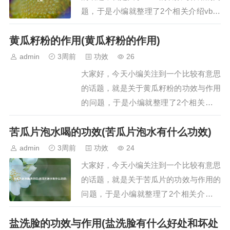
题，于是小编就整理了2个相关介绍vb12
的功效与作用的解答，让我们一起看看
黄瓜籽粉的作用(黄瓜籽粉的作用)
吧。文章目录：vb12片的功效与作用 原
来还有这种作用vb12有什么用一、vb12
admin
3周前
功效
26
片的功效与作用 原来还有这种作用vb12
大家好，今天小编关注到一个比较有意思
片的主要功效与作用包括：治疗…
的话题，就是关于黄瓜籽粉的功效与作用
的问题，于是小编就整理了2个相关介绍
黄瓜籽粉的功效与作用的解答，让我们一
苦瓜片泡水喝的功效(苦瓜片泡水有什么功效)
起看看吧。文章目录：黄瓜籽粉的作用黄
瓜籽粉的作用一、黄瓜籽粉的作用黄瓜籽
admin
3周前
功效
24
粉具有补钙、续筋接骨、调节血脂、美容
大家好，今天小编关注到一个比较有意思
抗氧化及抗疲劳等作用，具体如下：…
的话题，就是关于苦瓜片的功效与作用的
问题，于是小编就整理了2个相关介绍苦
瓜片的功效与作用的解答，让我们一起看
盐洗脸的功效与作用(盐洗脸有什么好处和坏处
看吧。文章目录：苦瓜片泡水喝的功效苦