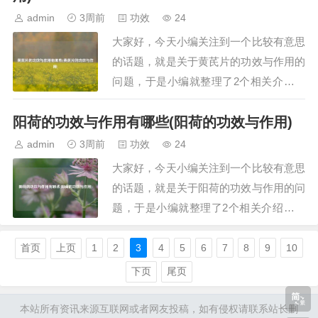
地瓜粥的功效与作用 哪些人适合喝地瓜
admin
3周前
功效
24
粥?地瓜粥的功效与作用 哪些人适合喝地
大家好，今天小编关注到一个比较有意思
瓜粥？引言…
的话题，就是关于黄芪片的功效与作用的
问题，于是小编就整理了2个相关介绍黄
芪片的功效与作用的解答，让我们一起看
阳荷的功效与作用有哪些(阳荷的功效与作用)
看吧。文章目录：黄芪片的功效与作用有
哪些黄芪片的功效与作用一、黄芪片的功
admin
3周前
功效
24
效与作用有哪些黄芪片具有增强免疫功
大家好，今天小编关注到一个比较有意思
能、保护心血管系统、抗氧化、…
的话题，就是关于阳荷的功效与作用的问
题，于是小编就整理了2个相关介绍阳荷
的功效与作用的解答，让我们一起看看
吧。文章目录：阳荷的功效与作用有哪些
首页
上页
1
2
3
4
5
6
7
8
9
10
阳荷的功效与作用一、阳荷的功效与作用
下页
尾页
有哪些阳荷的功效与作用如下：一、营养
价值阳荷富含维生素、蛋白质、氨基酸、
本站所有资讯来源互联网或者网友投稿，如有侵权请联系站长删