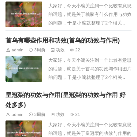
醋洗脸有以下好处：美白去痘：醋具有美
大家好，今天小编关注到一个比较有意思
白和去痘的作用。对于皮肤较黑的人群，
的话题，就是关于桃胶有什么作用与功效
在洗脸或洗澡…
的问题，于是小编就整理了2个相关介绍
桃胶有什么作用与功效的解答，让我们一
首乌有哪些作用和功效(首乌的功效与作用)
起看看吧。文章目录：桃胶功效与作用及
禁忌桃胶的作用一、桃胶功效与作用及禁
admin
3周前
功效
22
忌桃胶的功效与作用1. 美容养颜桃胶富含
大家好，今天小编关注到一个比较有意思
胶原蛋白和植物胶原蛋白，能增强皮肤弹
的话题，就是关于首乌的功效与作用图片
性，减少…
的问题，于是小编就整理了2个相关介绍
首乌的功效与作用图片的解答，让我们一
皇冠梨的功效与作用(皇冠梨的功效与作用 好
起看看吧。文章目录：首乌有哪些作用和
功效首乌的功效与作用一、首乌有哪些作
处多多)
用和功效首乌的作用和功效如下：一、核
admin
3周前
功效
21
心药用功效首乌具有补肝肾、益精血、乌
大家好，今天小编关注到一个比较有意思
须发、强筋骨…
的话题，就是关于皇冠梨的功效与作用的