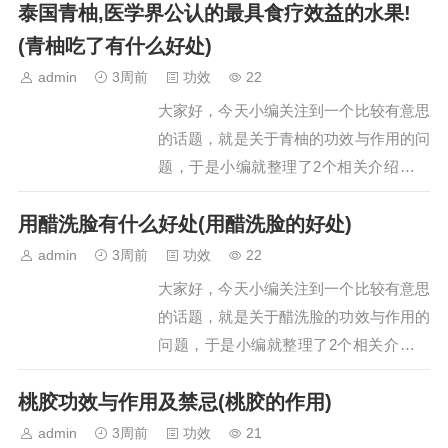
泰国青柚,医学界公认的最具食疗效益的水果!
看吧。文章目录：芡实米的功效与作用芡
实米的作用一、芡实米的功效与作用芡实
(青柚吃了有什么好处)
米的功效与作用芡实米具有固肾涩精、补
admin
3周前
功效
22
脾止泻、除湿止带的功效。它含有丰富的
大家好，今天小编关注到一个比较有意思
蛋白质、维生…
的话题，就是关于青柚的功效与作用的问
题，于是小编就整理了2个相关介绍青柚
的功效与作用的解答，让我们一起看看
用醋洗脸有什么好处(用醋洗脸的好处)
吧。文章目录：泰国青柚,医学界公认的
最具食疗效益的水果!青柚吃了有什么好
admin
3周前
功效
22
处一、泰国青柚,医学界公认的最具食疗
大家好，今天小编关注到一个比较有意思
效益的水果!泰国青柚确实是医学界公认
的话题，就是关于醋洗脸的功效与作用的
的最具食疗效益…
问题，于是小编就整理了2个相关介绍醋
洗脸的功效与作用的解答，让我们一起看
桃胶功效与作用及禁忌(桃胶的作用)
看吧。文章目录：用醋洗脸有什么好处用
醋洗脸的好处一、用醋洗脸有什么好处用
admin
3周前
功效
21