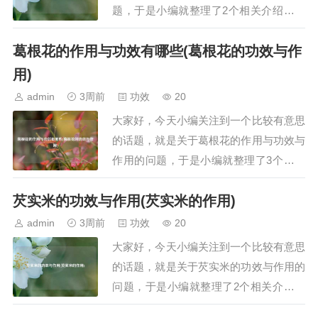
题，于是小编就整理了2个相关介绍驴胶
的功效与作用的解答，让我们一起看看
葛根花的作用与功效有哪些(葛根花的功效与作
吧。文章目录：驴胶吃了有什么效果 间
接对机体进行补血纯驴胶怎么吃一、驴胶
用)
吃了有什么效果 间接对机体进行补血驴
admin
3周前
功效
20
胶（阿胶）吃了主要有以下效果：1. 间接
大家好，今天小编关注到一个比较有意思
补血驴胶富…
的话题，就是关于葛根花的作用与功效与
作用的问题，于是小编就整理了3个相关
介绍葛根花的作用与功效与作用的解答，
芡实米的功效与作用(芡实米的作用)
让我们一起看看吧。文章目录：葛根花的
作用与功效有哪些葛根花的功效与作用葛
admin
3周前
功效
20
根花的作用与功效一、葛根花的作用与功
大家好，今天小编关注到一个比较有意思
效有哪些葛根花具有解酒护肝、抗氧化、
的话题，就是关于芡实米的功效与作用的
调节血压、…
问题，于是小编就整理了2个相关介绍芡
实米的功效与作用的解答，让我们一起看