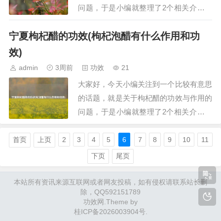
问题，于是小编就整理了2个相关介绍皇
冠梨的功效与作用的解答，让我们一起看
宁夏枸杞醋的功效(枸杞泡醋有什么作用和功
看吧。文章目录：皇冠梨的功效与作用皇
冠梨的功效与作用 好处多多一、皇冠梨
效)
的功效与作用皇冠梨是一种水果，富含维
admin
3周前
功效
21
生素C、纤维和抗氧化物质，有以下功效
大家好，今天小编关注到一个比较有意思
与作用：1.…
的话题，就是关于枸杞醋的功效与作用的
问题，于是小编就整理了2个相关介绍枸
杞醋的功效与作用的解答，让我们一起看
看吧。文章目录：宁夏枸杞醋的功效枸杞
首页
上页
2
3
4
5
6
7
8
9
10
11
泡醋有什么作用和功效一、宁夏枸杞醋的
下页
尾页
功效宁夏枸杞醋具有以下几个功效：1. 补
肝肾：宁夏枸杞醋富含氨基酸、微量元
本站所有资讯来源互联网或者网友投稿，如有侵权请联系站长删
除，QQ592151789
素、…
功效网
.Theme by
桂ICP备2026003904号
.