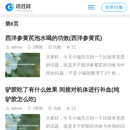
登录/注册
第6页
西洋参黄芪泡水喝的功效(西洋参黄芪)
admin
3周前
功效
21
大家好，今天小编关注到一个比较有意思
的话题，就是关于西洋参黄芪的功效与作
用的问题，于是小编就整理了2个相关介
绍西洋参黄芪的功效与作用的解答，让我
驴胶吃了有什么效果 间接对机体进行补血(纯
们一起看看吧。文章目录：西洋参黄芪泡
水喝的功效西洋参黄芪一、西洋参黄芪泡
驴胶怎么吃)
水喝的功效西洋参黄芪泡水喝的功效、禁
admin
3周前
功效
22
忌与方法如下：一、功效与作用1、补气
大家好，今天小编关注到一个比较有意思
养阴：…
的话题，就是关于驴胶的功效与作用的问